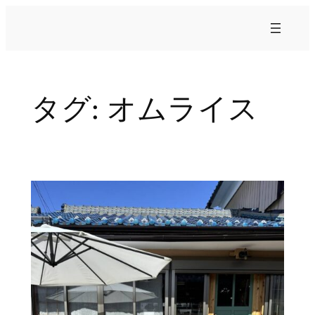
内
容
を
ス
キ
タグ:
オムライス
ッ
プ