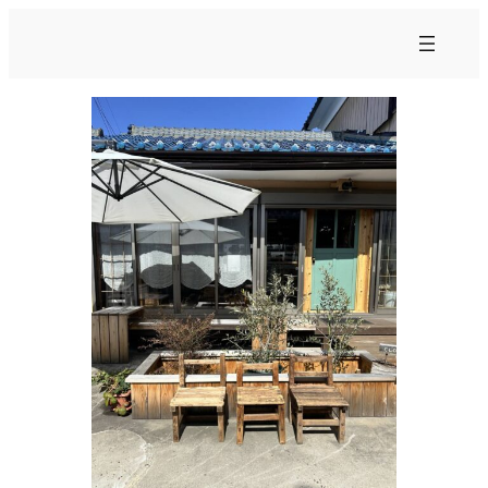
内
容
を
ス
キ
ッ
プ