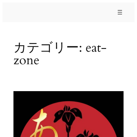
内
容
を
ス
キ
カテゴリー:
eat-
ッ
プ
zone