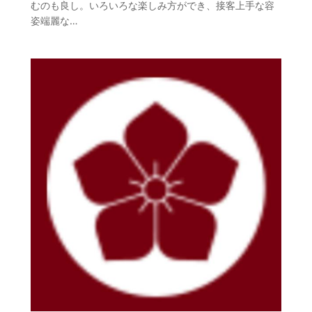
むのも良し。いろいろな楽しみ方ができ、接客上手な容
姿端麗な…