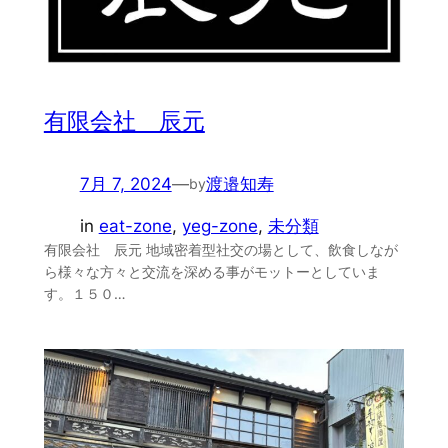
有限会社 辰元
7月 7, 2024
—
渡邉知寿
by
in
eat-zone
, 
yeg-zone
, 
未分類
有限会社 辰元 地域密着型社交の場として、飲食しなが
ら様々な方々と交流を深める事がモットーとしていま
す。１５０…