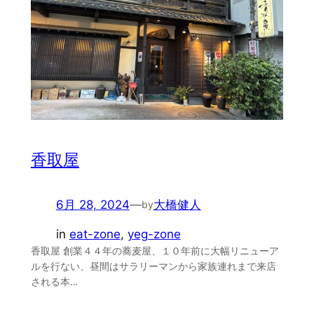
香取屋
6月 28, 2024
—
大橋健人
by
in
eat-zone
, 
yeg-zone
香取屋 創業４４年の蕎麦屋、１０年前に大幅リニューア
ルを行ない、昼間はサラリーマンから家族連れまで来店
される本…