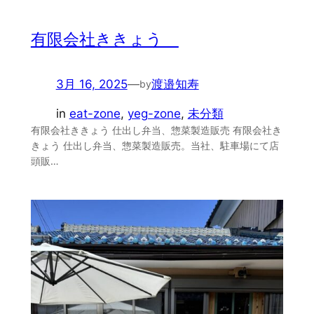
有限会社ききょう
3月 16, 2025
—
渡邉知寿
by
in
eat-zone
, 
yeg-zone
, 
未分類
有限会社ききょう 仕出し弁当、惣菜製造販売 有限会社き
きょう 仕出し弁当、惣菜製造販売。当社、駐車場にて店
頭販…