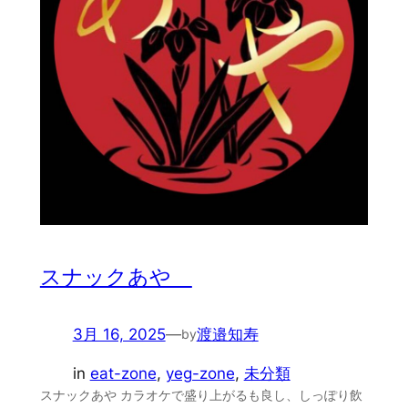
スナックあや
3月 16, 2025
—
渡邉知寿
by
in
eat-zone
, 
yeg-zone
, 
未分類
スナックあや カラオケで盛り上がるも良し、しっぽり飲