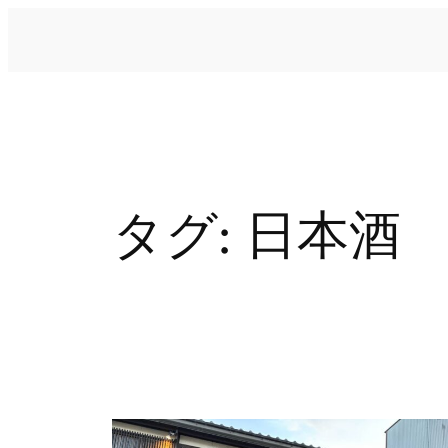
内
容
を
ス
キ
ッ
プ
タグ:
日本酒