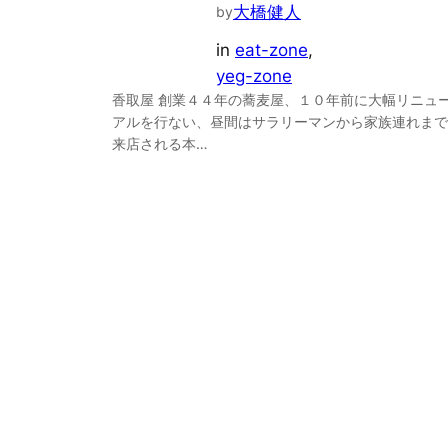
大橋健人
by
in
eat-zone
, 
yeg-zone
香取屋 創業４４年の蕎麦屋、１０年前に大幅リニュ
アルを行ない、昼間はサラリーマンから家族連れまで
来店される本…