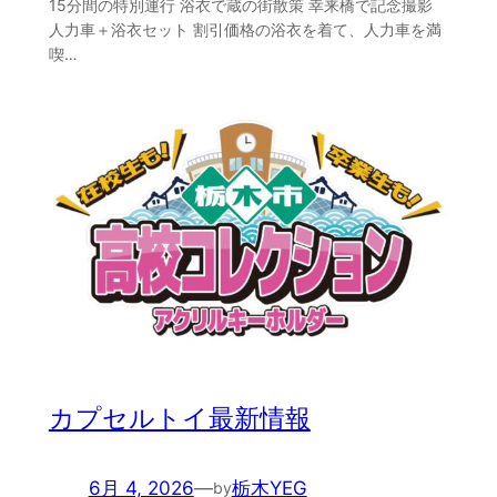
15分間の特別運行 浴衣で蔵の街散策 幸来橋で記念撮影
人力車＋浴衣セット 割引価格の浴衣を着て、人力車を満
喫…
カプセルトイ最新情報
6月 4, 2026
—
栃木YEG
by