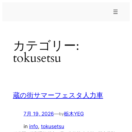
内
容
を
ス
キ
カテゴリー:
ッ
プ
tokusetsu
蔵の街サマーフェスタ人力車
7月 19, 2026
—
栃木YEG
by
in
info
, 
tokusetsu