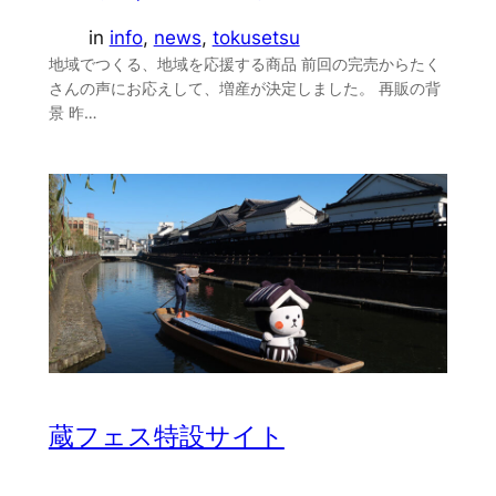
in
info
, 
news
, 
tokusetsu
地域でつくる、地域を応援する商品 前回の完売からたく
さんの声にお応えして、増産が決定しました。 再販の背
景 昨…
蔵フェス特設サイト