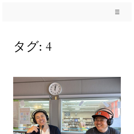
内
容
を
ス
キ
タグ:
4
ッ
プ