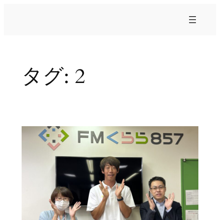
内
容
を
ス
キ
タグ:
2
ッ
プ