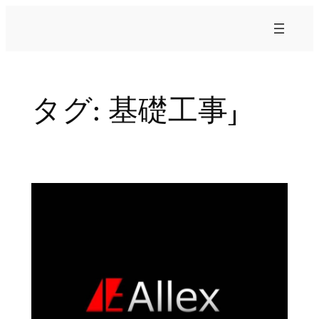
内
容
を
ス
キ
タグ:
基礎工事」
ッ
プ