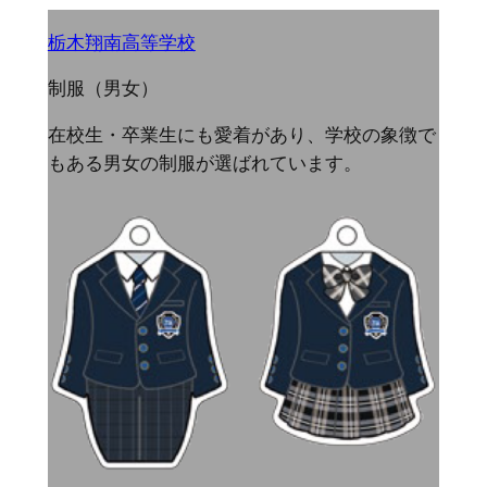
栃木翔南高等学校
制服（男女）
在校生・卒業生にも愛着があり、学校の象徴で
もある男女の制服が選ばれています。