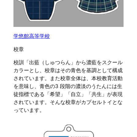
学悠館高等学校
校章
校訓「出藍（しゅつらん」から濃藍をスクール
カラーとし、校章はその青色を基調として構成
されています。また校章全体は、本校教育活動
を意味し、青色の3 段階の濃淡のうたんには生
徒指標である「希望」「自立」「共生」が表現
されています。そんな校章がカプセルトイとな
っています。