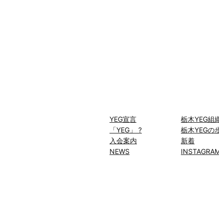
YEG宣言
栃木YEG組
「YEG」 ?
栃木YEGの
入会案内
新着
NEWS
INSTAGRA