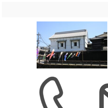
内
容
を
ス
キ
ッ
プ